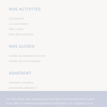
NOS ACTIVITÉS
L’actualité
Le calendrier
Nos clubs
Nos découvertes
NOS GUIDES
Guide du nouvel arrivant
Guide de vie pratique
ADHÉRENT
Devenir membre
Comment adhérer ?
Se connecter
Ce site utilise des cookies pour son bon fonctionnement et pour
vous offrir la meilleure expérience utilisateur. En cliquant sur le