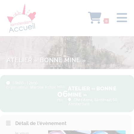
0
ATELIER « BONNE MINE »
10h00 - 12h00
Organisateur
Martine Fichot
MAR
ATELIER « BONNE
06
MINE »
Chez Anna
, Banstraat 50,
FEV
Amsterdam
Détail de l'évènement
Je vous