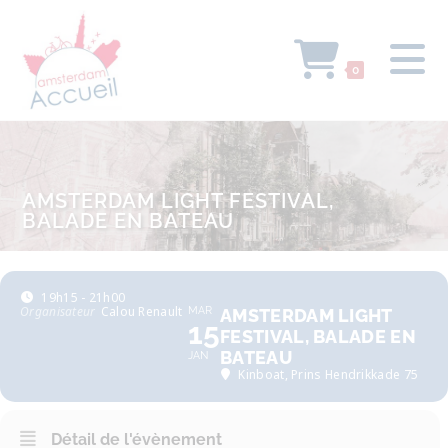
0
AMSTERDAM LIGHT FESTIVAL,
BALADE EN BATEAU
19h15 - 21h00
Organisateur
Calou Renault
MAR
AMSTERDAM LIGHT
15
FESTIVAL, BALADE EN
BATEAU
JAN
Kinboat
, Prins Hendrikkade 75
Détail de l'évènement