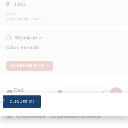
Lieu
Kinboat
Prins Hendrikkade 75
Organisateur
Calou Renault
EN SAVOIR PLUS
Get
Address - Amsterdam Light Festival, b
Destination Address - Amsterdam 
Directions
CLIQUEZ ICI
CALENDRIER
CALENDRIER GOOGLE