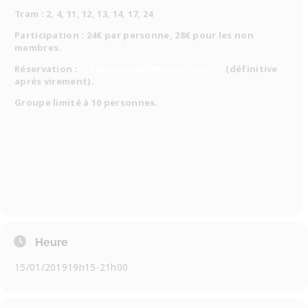
Tram : 2, 4, 11, 12, 13, 14, 17, 24
Participation : 24€ par personne, 28€ pour les non
membres.
Réservation :
calourenault@gmail.com
(définitive
après
virement).
Groupe limité à 10 personnes.
Heure
15/01/2019
19h15
-
21h00