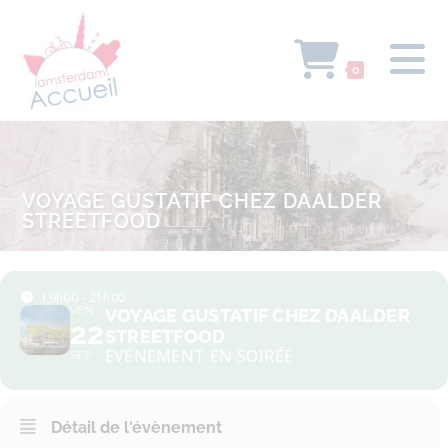
0
VOYAGE GUSTATIF CHEZ DAALDER
STREETFOOD
19h00 - 21h00
VEN
VOYAGE GUSTATIF CHEZ DAALDER
22
STREETFOOD
EVÉNEMENT EN SOIRÉE
SEP
Détail de l'évènement