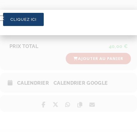
PRIX
40,00
€
CLIQUEZ ICI
-
+
1
Combien de billets ?
PRIX TOTAL
40,00
€
AJOUTER AU PANIER
CALENDRIER
CALENDRIER GOOGLE