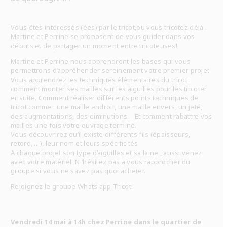
Vous êtes intéressés (ées) par le tricot,ou vous tricotez déjà .
Martine et Perrine se proposent de vous guider dans vos
débuts et de partager un moment entre tricoteuses!
Martine et Perrine nous apprendront les bases qui vous
permettrons d’appréhender sereinement votre premier projet.
Vous apprendrez les techniques élémentaires du tricot :
comment monter ses mailles sur les aiguilles pour les tricoter
ensuite. Comment réaliser différents points techniques de
tricot comme : une maille endroit, une maille envers, un jeté,
des augmentations, des diminutions… Et comment rabattre vos
mailles une fois votre ouvrage terminé.
Vous découvrirez qu’il existe différents fils (épaisseurs,
retord, …), leur nom et leurs spécificités
A chaque projet son type d’aiguilles et sa laine , aussi venez
avec votre matériel .N ‘hésitez pas a vous rapprocher du
groupe si vous ne savez pas quoi acheter.
Rejoignez le groupe Whats app Tricot.
Vendredi 14 mai à 14h chez Perrine dans le quartier de