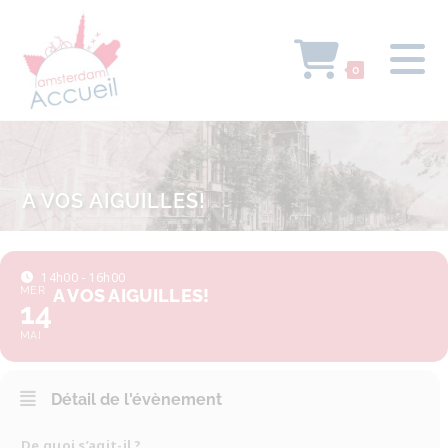
0
A VOS AIGUILLES!
14h00 - 16h00
MER
A VOS AIGUILLES!
14
MAI
Détail de l'évènement
De quoi s’agit-il ?