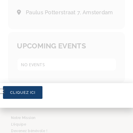
Paulus Potterstraat 7, Amsterdam
UPCOMING EVENTS
NO EVENTS
CLIQUEZ ICI
L’ASSOCIATION
Notre Mission
L’équipe
Devenez bénévole !