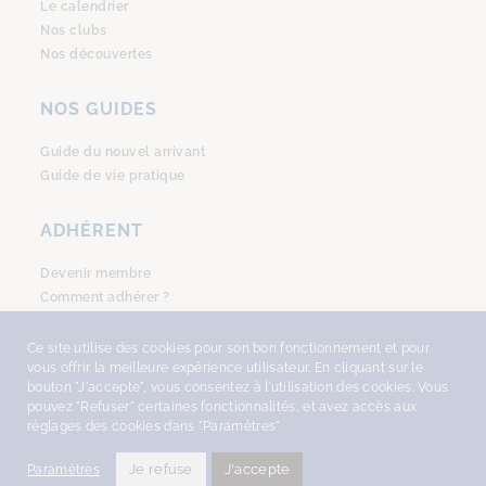
Le calendrier
Nos clubs
Nos découvertes
NOS GUIDES
Guide du nouvel arrivant
Guide de vie pratique
ADHÉRENT
Devenir membre
Comment adhérer ?
Se connecter
Ce site utilise des cookies pour son bon fonctionnement et pour
vous offrir la meilleure expérience utilisateur. En cliquant sur le
bouton "J'accepte", vous consentez à l'utilisation des cookies. Vous
pouvez "Refuser" certaines fonctionnalités, et avez accès aux
réglages des cookies dans "Paramètres".
COPYRIGHT © 2026
AMSTERDAM ACCUEIL
, TOUS DROITS RÉSERVÉS -
DESIGN
WITH ♥︎ BY NEKOSIGN
-
MENTIONS LÉGALES
•
POLITIQUE DE
Je refuse
J'accepte
Paramètres