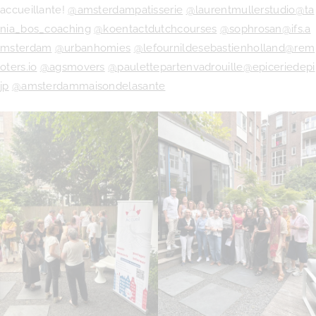
accueillante!
@amsterdampatisserie
@laurentmullerstudio
@ta
nia_bos_coaching
@koentactdutchcourses
@sophrosan
@ifs.a
msterdam
@urbanhomies
@lefournildesebastienholland
@rem
oters.io
@agsmovers
@paulettepartenvadrouille
@epiceriedepi
jp
@amsterdammaisondelasante