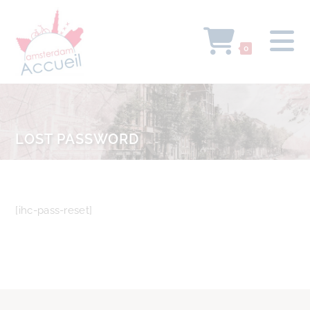
0
LOST PASSWORD
[ihc-pass-reset]