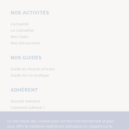
NOS ACTIVITÉS
L’actualité
Le calendrier
Nos clubs
Nos découvertes
NOS GUIDES
Guide du nouvel arrivant
Guide de vie pratique
ADHÉRENT
Devenir membre
Comment adhérer ?
Se connecter
Ce site utilise des cookies pour son bon fonctionnement et pour
vous offrir la meilleure expérience utilisateur. En cliquant sur le