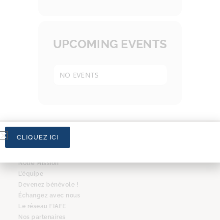
UPCOMING EVENTS
NO EVENTS
CLIQUEZ ICI
L’ASSOCIATION
Notre Mission
L’équipe
Devenez bénévole !
Échangez avec nous
Le réseau FIAFE
Nos partenaires