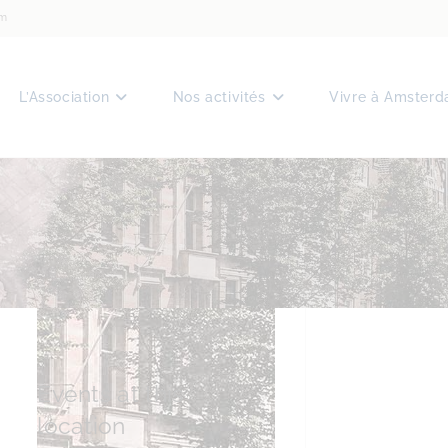
am
L’Association
Nos activités
Vivre à Amster
Events at this
location