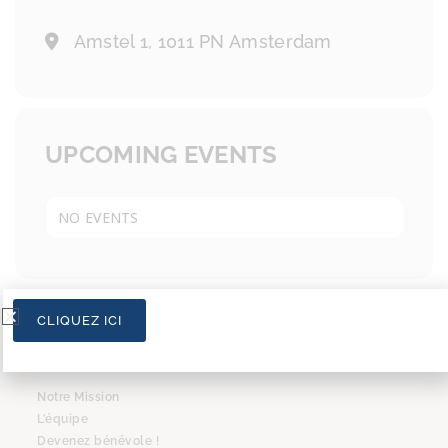
Amstel 1, 1011 PN Amsterdam
UPCOMING EVENTS
NO EVENTS
CLIQUEZ ICI
L’ASSOCIATION
Notre Mission
L’équipe
Devenez bénévole !