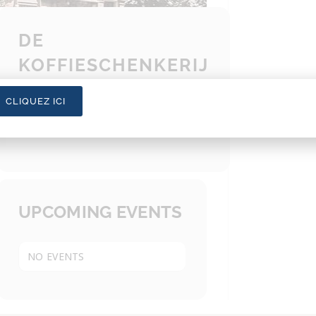
DE
KOFFIESCHENKERIJ
CLIQUEZ ICI
Oudekerkspein 7
Amsterdam
UPCOMING EVENTS
NO EVENTS