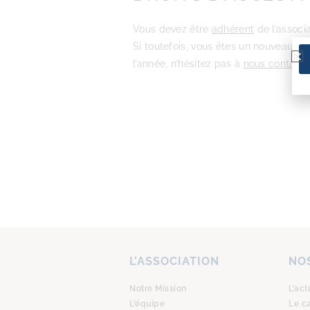
Vous devez être
adhérent
de l’associa
Si toutefois, vous êtes un nouveau m
l’année, n’hésitez pas à
nous contacte
L’ASSOCIATION
NOS
Notre Mission
L’act
L’équipe
Le c