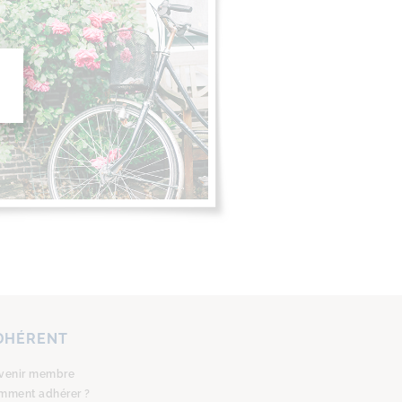
DHÉRENT
venir membre
mment adhérer ?